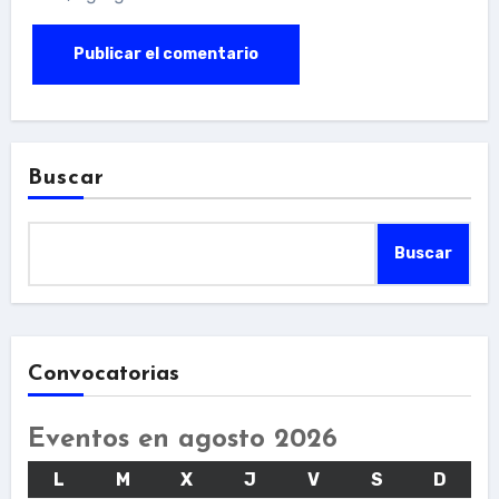
Buscar
Buscar
Convocatorias
Eventos en agosto 2026
LUNES
MARTES
MIÉRCOLES
JUEVES
VIERNES
SÁBADO
DOMI
L
M
X
J
V
S
D