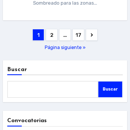
Sombreado para las zonas…
Navegación
1
2
…
17
de
Página siguiente »
entradas
Buscar
Buscar
Convocatorias