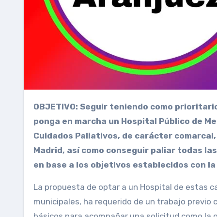
OBJETIVO: Seguir teniendo como prioritario el objetivo de optar a que en Aranjuez se construya y
ponga en marcha un Hospital Público de Med
Cuidados Paliativos, de carácter comarcal,
Madrid, así como conseguir paliar todas las
en base a los objetivos establecidos con l
La propuesta de optar a un Hospital de estas ca
municipales, ha requerido de un trabajo previo 
básicos para acompañar una solicitud como la q