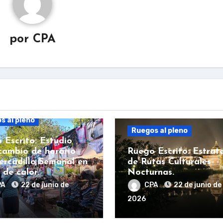
por
CPA
s al pleno
Ruegos al pleno
 Escrito: Estudio
cambio de horario
Ruego Escrito: Estrat
ercadillo Semanal en
de Rutas Culturales
 de calor.
Nocturnas.
PA
22 de junio de
CPA
22 de junio de
2026