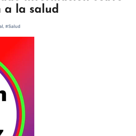
 a la salud
al
,
#Salud