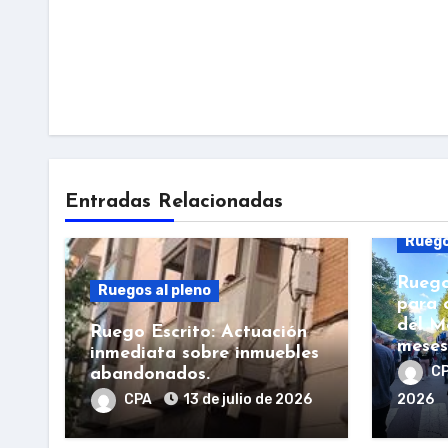
Entradas Relacionadas
Ruego
Ruego
Ruegos al pleno
para 
del M
Ruego Escrito: Actuación
meses
inmediata sobre inmuebles
C
abandonados.
CPA
13 de julio de 2026
2026