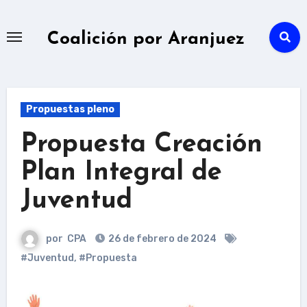
Ir
al
Coalición por Aranjuez
contenido
Propuestas pleno
Propuesta Creación
Plan Integral de
Juventud
por
CPA
26 de febrero de 2024
#Juventud
,
#Propuesta