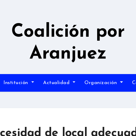
Coalición por
Aranjuez
Institución
Actualidad
Organización
C
ecesidad de local adecua