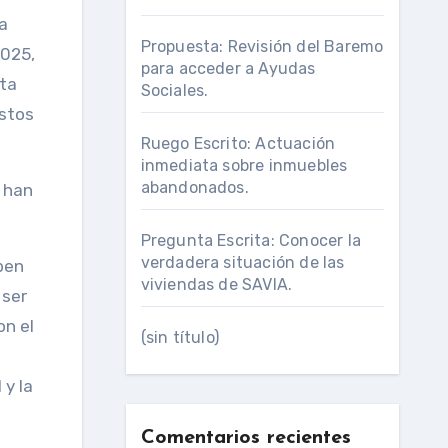
a
Propuesta: Revisión del Baremo
2025,
para acceder a Ayudas
sta
Sociales.
estos
Ruego Escrito: Actuación
inmediata sobre inmuebles
abandonados.
e han
Pregunta Escrita: Conocer la
verdadera situación de las
ben
viviendas de SAVIA.
 ser
on el
(sin título)
 y la
Comentarios recientes