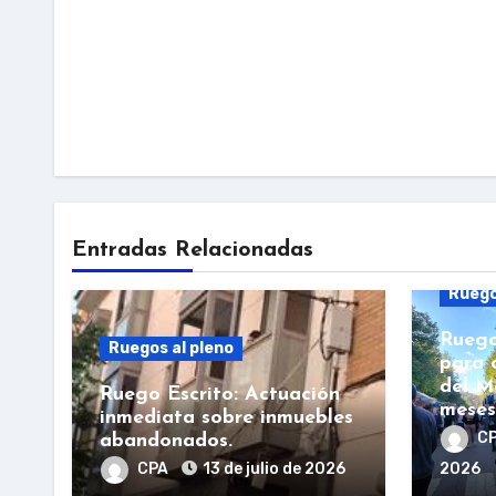
Entradas Relacionadas
Ruego
Ruego
Ruegos al pleno
para 
del M
Ruego Escrito: Actuación
meses
inmediata sobre inmuebles
C
abandonados.
CPA
13 de julio de 2026
2026