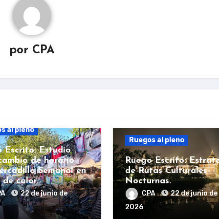
por
CPA
s al pleno
Ruegos al pleno
 Escrito: Estudio
cambio de horario
Ruego Escrito: Estrat
ercadillo Semanal en
de Rutas Culturales
 de calor.
Nocturnas.
PA
22 de junio de
CPA
22 de junio de
2026