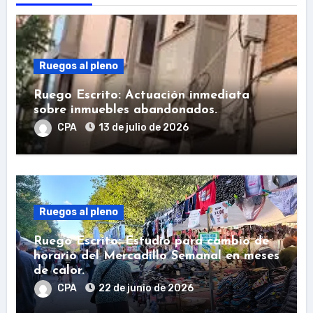
Ruegos al pleno
Ruego Escrito: Actuación inmediata
sobre inmuebles abandonados.
CPA
13 de julio de 2026
Ruegos al pleno
Ruego Escrito: Estudio para cambio de
horario del Mercadillo Semanal en meses
de calor.
CPA
22 de junio de 2026