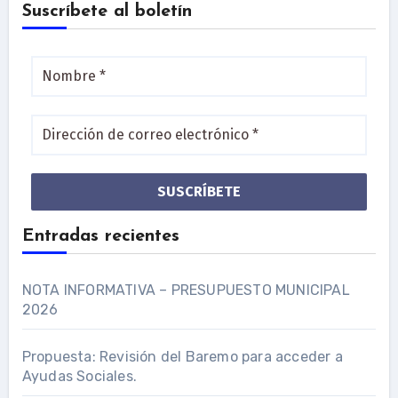
Suscríbete al boletín
2026
2026
2026
2026
2026
2026
2026
de
de
de
de
de
de
de
agosto
septiembre
septiembre
septiembre
septiembre
septiembre
septi
2026
2026
2026
2026
2026
2026
2026
de
de
de
de
de
de
de
2026
2026
2026
2026
2026
2026
2026
Nombre
*
Dirección
de
correo
electrónico
*
Entradas recientes
NOTA INFORMATIVA – PRESUPUESTO MUNICIPAL
2026
Propuesta: Revisión del Baremo para acceder a
Ayudas Sociales.